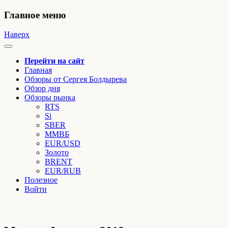
Главное меню
Наверх
Перейти на сайт
Главная
Обзоры от Сергея Болдырева
Обзор дня
Обзоры рынка
RTS
Si
SBER
ММВБ
EUR/USD
Золото
BRENT
EUR/RUB
Полезное
Войти