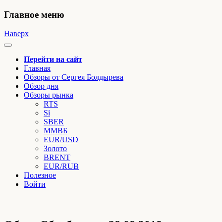
Главное меню
Наверх
Перейти на сайт
Главная
Обзоры от Сергея Болдырева
Обзор дня
Обзоры рынка
RTS
Si
SBER
ММВБ
EUR/USD
Золото
BRENT
EUR/RUB
Полезное
Войти